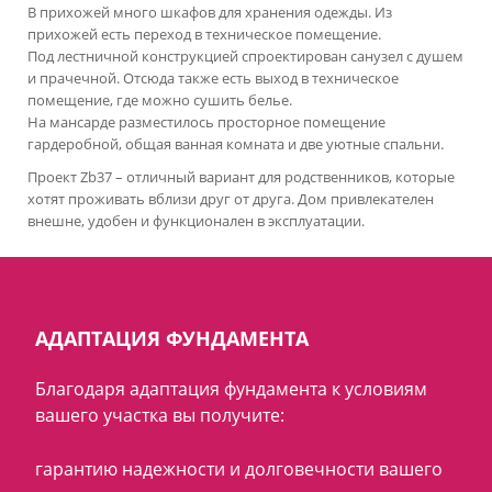
В прихожей много шкафов для хранения одежды. Из
прихожей есть переход в техническое помещение.
Под лестничной конструкцией спроектирован санузел с душем
и прачечной. Отсюда также есть выход в техническое
помещение, где можно сушить белье.
На мансарде разместилось просторное помещение
гардеробной, общая ванная комната и две уютные спальни.
Проект Zb37 – отличный вариант для родственников, которые
хотят проживать вблизи друг от друга. Дом привлекателен
внешне, удобен и функционален в эксплуатации.
АДАПТАЦИЯ ФУНДАМЕНТА
Благодаря адаптация фундамента к условиям
вашего участка вы получите:
гарантию надежности и долговечности вашего