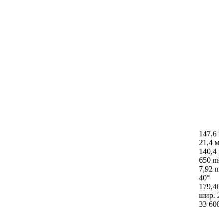
147,6
21,4 м
140,4
650 m
7,92 
40°
179,4
шир. 
33 60