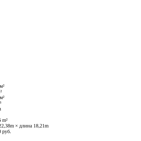
 м²
²
 м²
³
m
6 m²
22,38m × длина 18,21m
0 руб.