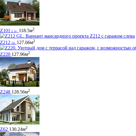
2
Z101
118.5м
L h+
2
Z212
127.66м
GL
2
Z220
127.96м
2
Z248
128.56м
2
Z62
130.24м