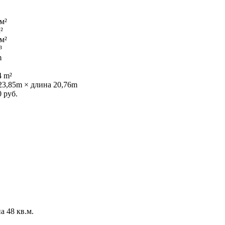
 м²
²
 м²
³
m
4 m²
23,85m × длина 20,76m
0 руб.
 48 кв.м.