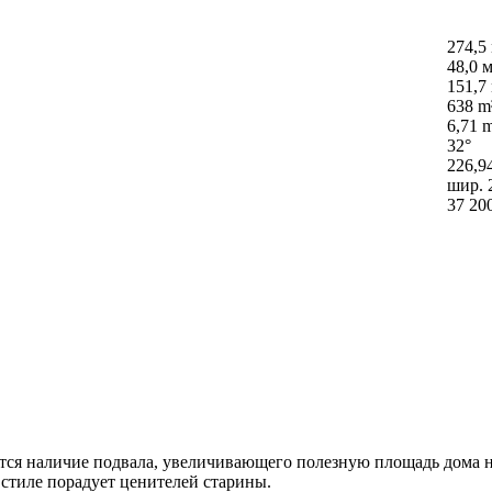
274,5
48,0 м
151,7
638 m
6,71 
32°
226,9
шир. 
37 20
тся наличие подвала, увеличивающего полезную площадь дома на
 стиле порадует ценителей старины.