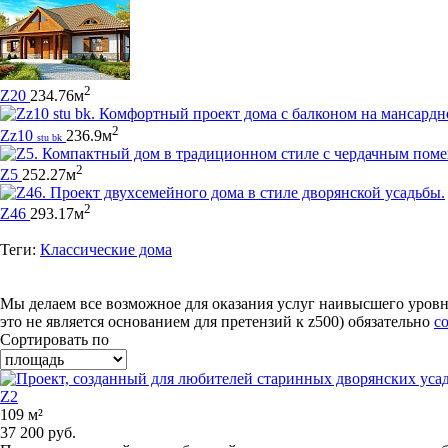
2
Z20
234.76м
2
Zz10
236.9м
stu bk
2
Z5
252.27м
2
Z46
293.17м
Теги:
Классические дома
Мы делаем все возможное для оказания услуг наивысшего уровн
это не является основанием для претензий к z500) обязательно
с
Сортировать по
Z2
109 м²
37 200 руб.