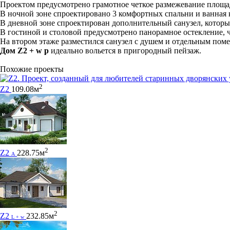
Проектом предусмотрено грамотное четкое размежевание площад
В ночной зоне спроектировано 3 комфортных спальни и ванная 
В дневной зоне спроектирован дополнительный санузел, который
В гостиной и столовой предусмотрено панорамное остекление, 
На втором этаже разместился санузел с душем и отдельным пом
Дом Z2 + w p
идеально вольется в пригородный пейзаж.
Похожие проекты
2
Z2
109.08м
2
Z2
228.75м
A
2
Z2
232.85м
L + w