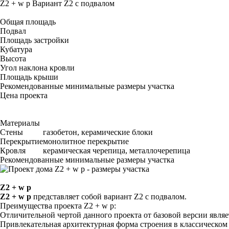
Z2 + w p
Вариант Z2 с подвалом
Общая площадь
Подвал
Площадь застройки
Кубатура
Высота
Угол наклона кровли
Площадь крыши
Рекомендованные минимальные размеры участка
Цена проекта
Материалы
Стены
газобетон, керамические блоки
Перекрытие
монолитное перекрытие
Кровля
керамическая черепица, металлочерепица
Рекомендованные минимальные размеры участка
Z2 + w p
Z2 + w p
представляет собой вариант Z2 с подвалом.
Преимущества проекта Z2 + w p:
Отличительной чертой данного проекта от базовой версии являе
Привлекательная архитектурная форма строения в классическом