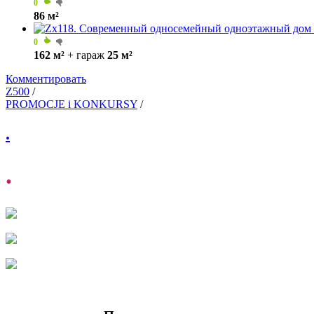
0
86 м²
0
162 м²
+ гараж
25 м²
Комментировать
Z500
/
PROMOCJE i KONKURSY
/
.
.