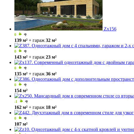
Zx156
0
139 м²
+ гараж
32 м²
0
143 м²
+ гараж
23 м²
0
135 м²
+ гараж
36 м²
0
154 м²
-1
162 м²
+ гараж
18 м²
0
107 м²