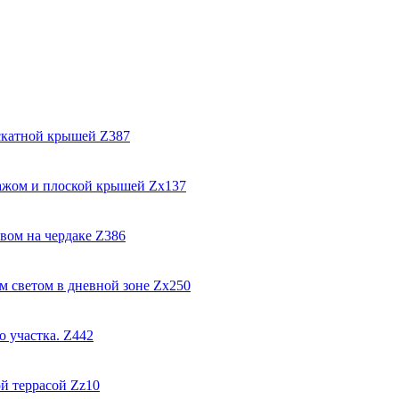
Z387
Zx137
Z386
Zx250
Z442
Zz10