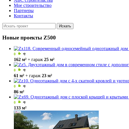
ABC строительства
Мое строительство
Партнеры
Контакты
Искать
Новые проекты Z500
0
162 м²
+ гараж
25 м²
0
61 м²
+ гараж
23 м²
0
86 м²
0
133 м²