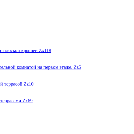
Zx118
Zz5
Zz10
Zx69