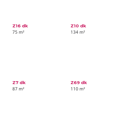
Z16 dk
Z10 dk
75
m²
134
m²
Z7 dk
Z69 dk
87
m²
110
m²