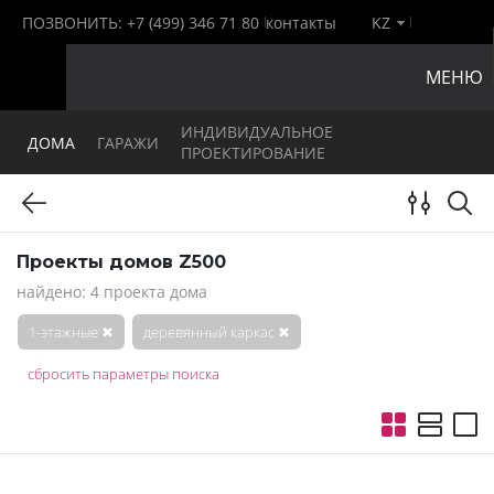
ПОЗВОНИТЬ:
+7 (499) 346 71 80
контакты
KZ
МЕНЮ
ИНДИВИДУАЛЬНОЕ
ДОМА
ГАРАЖИ
ПРОЕКТИРОВАНИЕ
Проекты домов Z500
найдено: 4 проекта дома
1-этажные
✖
деревянный каркас
✖
сбросить параметры поиска