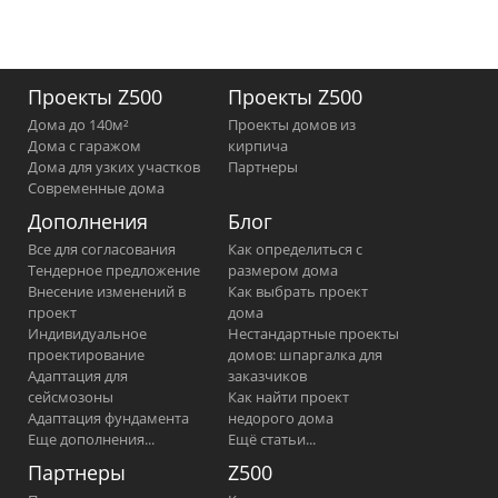
Проекты Z500
Проекты Z500
Дома до 140м²
Проекты домов из
Дома с гаражом
кирпича
Дома для узких участков
Партнеры
Современные дома
Дополнения
Блог
Все для согласования
Как определиться с
Тендерное предложение
размером дома
Внесение изменений в
Как выбрать проект
проект
дома
Индивидуальное
Нестандартные проекты
проектирование
домов: шпаргалка для
Адаптация для
заказчиков
сейсмозоны
Как найти проект
Адаптация фундамента
недорого дома
Еще дополнения...
Ещё статьи...
Партнеры
Z500