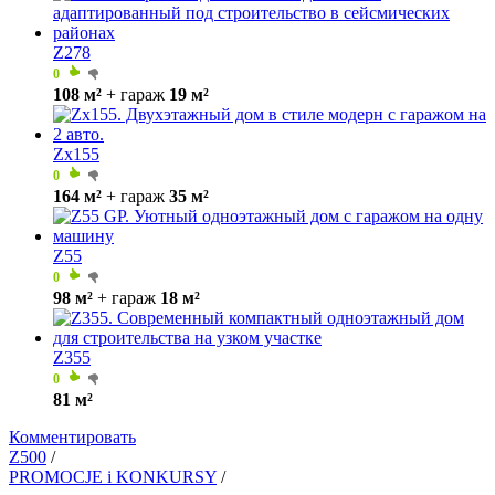
Z278
0
108 м²
+ гараж
19 м²
Zx155
0
164 м²
+ гараж
35 м²
Z55
0
98 м²
+ гараж
18 м²
Z355
0
81 м²
Комментировать
Z500
/
PROMOCJE i KONKURSY
/