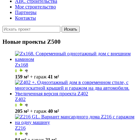
ABC строительства
Мое строительство
Партнеры
Контакты
Искать
Новые проекты Z500
Zx168
0
159 м²
+ гараж
41 м²
Z402
0
205 м²
+ гараж
40 м²
Z216
0
84 м²
+ гараж
21 м²