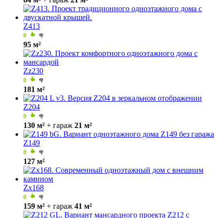
Z413
0
95 м²
Zz230
0
181 м²
Z204
0
130 м²
+ гараж
21 м²
Z149
0
127 м²
Zx168
0
159 м²
+ гараж
41 м²