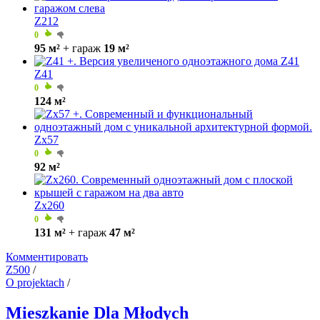
Z212
0
95 м²
+ гараж
19 м²
Z41
0
124 м²
Zx57
0
92 м²
Zx260
0
131 м²
+ гараж
47 м²
Комментировать
Z500
/
O projektach
/
Mieszkanie Dla Młodych