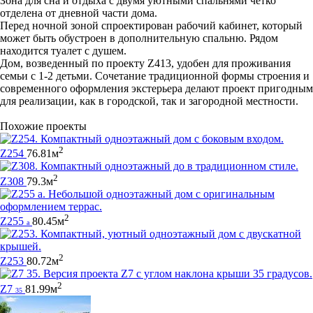
Зона для сна и отдыха с двумя уютными спальнями четко
отделена от дневной части дома.
Перед ночной зоной спроектирован рабочий кабинет, который
может быть обустроен в дополнительную спальню. Рядом
находится туалет с душем.
Дом, возведенный по проекту Z413, удобен для проживания
семьи с 1-2 детьми. Сочетание традиционной формы строения и
современного оформления экстерьера делают проект пригодным
для реализации, как в городской, так и загородной местности.
Похожие проекты
2
Z254
76.81м
2
Z308
79.3м
2
Z255
80.45м
a
2
Z253
80.72м
2
Z7
81.99м
35