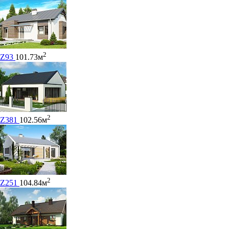
2
Z93
101.73м
2
Z381
102.56м
2
Z251
104.84м