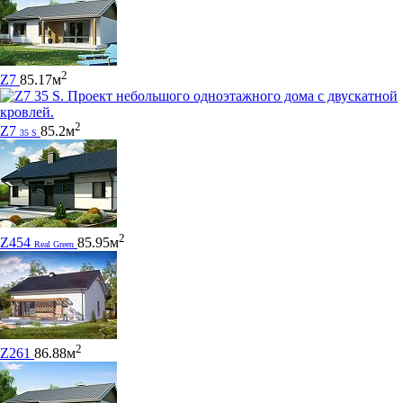
2
Z7
85.17м
2
Z7
85.2м
35 S
2
Z454
85.95м
Real Green
2
Z261
86.88м