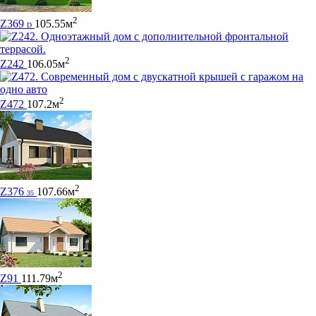
2
Z369
105.55м
D
2
Z242
106.05м
2
Z472
107.2м
2
Z376
107.66м
35
2
Z91
111.79м