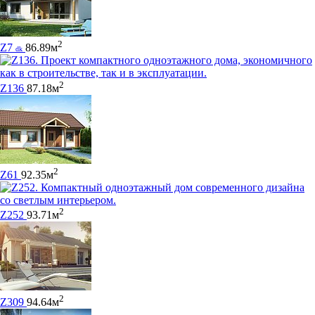
2
Z7
86.89м
dk
2
Z136
87.18м
2
Z61
92.35м
2
Z252
93.71м
2
Z309
94.64м