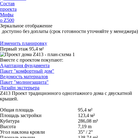
Состав
проекта
Мифы
о Z500
Зеркальное отображение
доступно без доплаты (срок готовности уточняйте у менеджера)
Изменить планировку
Первый этаж
95,4 м²
Вместе с проектом покупают:
Адаптация фундамента
Пакет "комфортный дом"
Ведомость материалов
Пакет "молниезащита"
Дизайн экстерьера
Z413
Проект традиционного одноэтажного дома с двускатной
крышей.
Общая площадь
95,4 м²
Площадь застройки
123,4 м²
Кубатура
286,08 m³
Высота
7,19 m
Угол наклона кровли
35° / 2°
Площадь крыши
138,74 m²