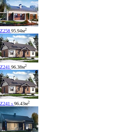
2
Z258
95.94м
2
Z241
96.38м
2
Z241
96.43м
S