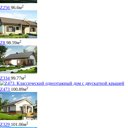
2
Z256
96.6м
2
Z8
98.59м
2
Z334
99.77м
2
Z473
100.89м
2
Z329
101.06м