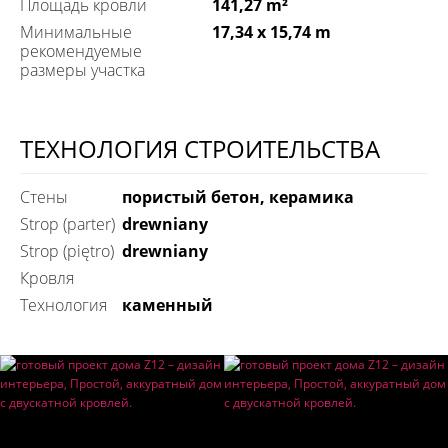
Площадь кровли
141,27 m²
Минимальные
17,34 x 15,74 m
рекомендуемые
размеры участка
ТЕХНОЛОГИЯ СТРОИТЕЛЬСТВА
Стены
пористый бетон, керамика
Strop (parter)
drewniany
Strop (piętro)
drewniany
Кровля
технология
каменный