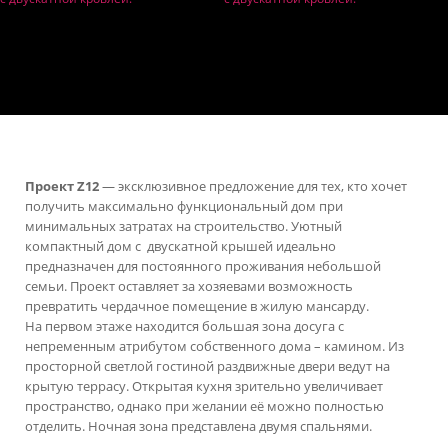
Проект Z12
— эксклюзивное предложение для тех, кто хочет
получить максимально функциональный дом при
минимальных затратах на строительство. Уютный
компактный дом с двускатной крышей идеально
предназначен для постоянного проживания небольшой
семьи. Проект оставляет за хозяевами возможность
превратить чердачное помещение в жилую мансарду.
На первом этаже находится большая зона досуга с
непременным атрибутом собственного дома – камином. Из
просторной светлой гостиной раздвижные двери ведут на
крытую террасу. Открытая кухня зрительно увеличивает
пространство, однако при желании её можно полностью
отделить. Ночная зона представлена двумя спальнями.