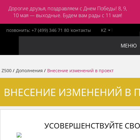
Дорогие друзья, поздравляем с Днем Победы! 8, 9,
10 мая — выходные. Будем вам рады с 11 мая!
позвонить:
+7 (499) 346 71 80
контакты
KZ
МЕНЮ
Z500
/
Дополнения
/
Внесение изменений в проект
ВНЕСЕНИЕ ИЗМЕНЕНИЙ В 
УСОВЕРШЕНСТВУЙТЕ СВО