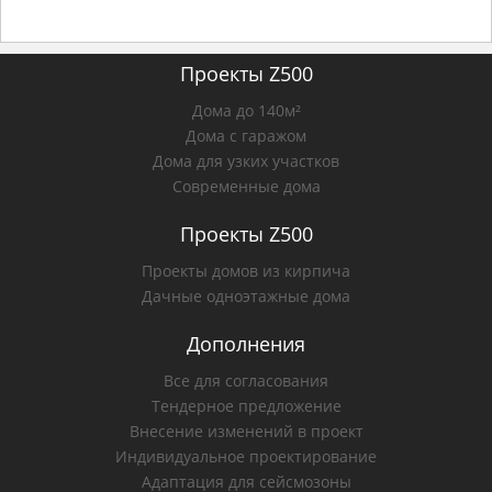
Проекты Z500
Дома до 140м²
Дома с гаражом
Дома для узких участков
Современные дома
Проекты Z500
Проекты домов из кирпича
Дачные одноэтажные дома
Дополнения
Все для согласования
Тендерное предложение
Внесение изменений в проект
Индивидуальное проектирование
Адаптация для сейсмозоны