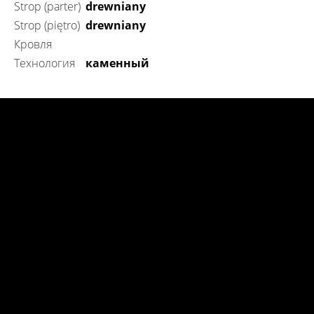
Strop (parter)
drewniany
Strop (piętro)
drewniany
Кровля
технология
каменный