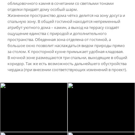
облицовочного камня в сочетании со светлыми тонами
отделки придаёт дому особый шарм.
Жизненное пространство дома чётко делится на зону досуга и
спальную зону. В общей гостиной находится непременный
атрибут уютного дома – камин, а выход на террасу создаёт
ощущение единства с природой и дополнительного
пространства. Обеденная зона отделена от гостиной, а
большое окно позволит наслаждаться видом природы прямо
за столом. К просторной кухне примыкает удобная кладовая.
В ночной зоне размещаются три спальни, выходящие в общий
коридор. Так же есть возможность дальнейшего обустройства
чердака (при внесении соответствующих изменений в проект).