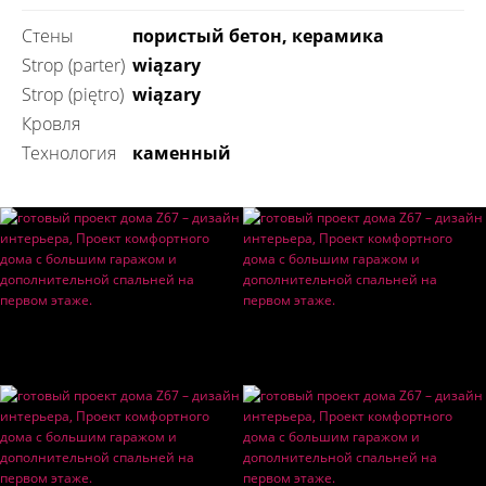
Стены
пористый бетон, керамика
Strop (parter)
wiązary
Strop (piętro)
wiązary
Кровля
технология
каменный