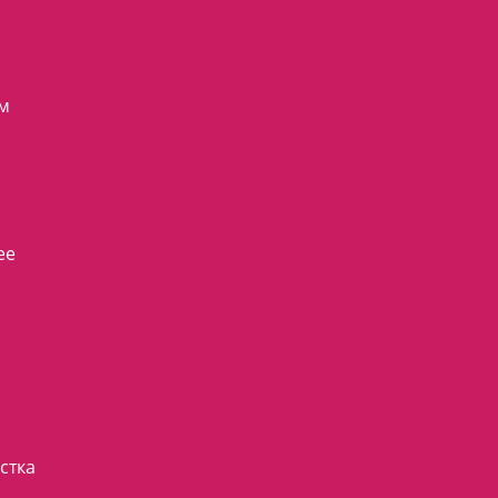
ям
ее
стка