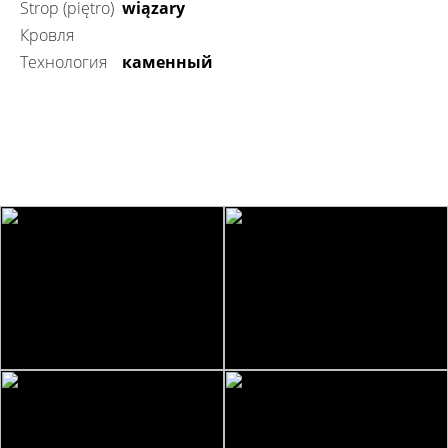
Strop (piętro)
wiązary
Кровля
технология
каменный