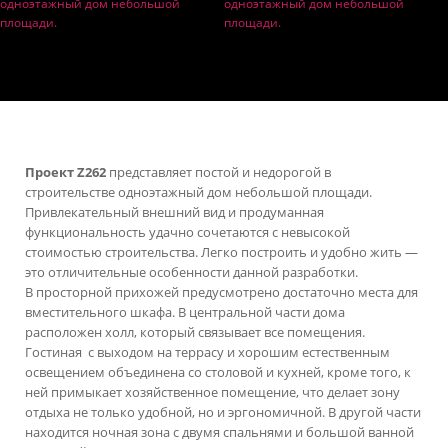
Проект Z262
представляет постой и недорогой в
строительстве одноэтажный дом небольшой площади.
Привлекательный внешний вид и продуманная
функциональность удачно сочетаются с невысокой
стоимостью строительства. Легко построить и удобно жить —
это отличительные особенности данной разработки.
В просторной прихожей предусмотрено достаточно места для
вместительного шкафа. В центральной части дома
расположен холл, который связывает все помещения.
Гостиная с выходом на террасу и хорошим естественным
освещением объединена со столовой и кухней, кроме того, к
ней примыкает хозяйственное помещение, что делает зону
отдыха не только удобной, но и эргономичной. В другой части
находится ночная зона с двумя спальнями и большой ванной