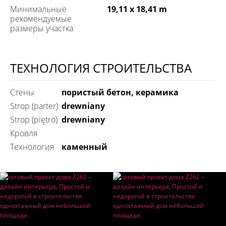
Минимальные
19,11 x 18,41 m
рекомендуемые
размеры участка
ТЕХНОЛОГИЯ СТРОИТЕЛЬСТВА
Стены
пористый бетон, керамика
Strop (parter)
drewniany
Strop (piętro)
drewniany
Кровля
технология
каменный