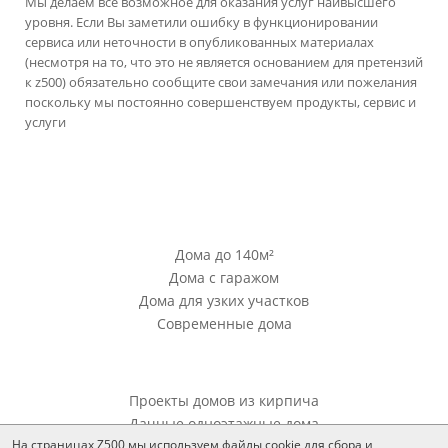
Мы делаем все возможное для оказания услуг наивысшего
уровня. Если Вы заметили ошибку в функционировании
сервиса или неточности в опубликованных материалах
(несмотря на то, что это не является основанием для претензий
к z500) обязательно сообщите свои замечания или пожелания
поскольку мы постоянно совершенствуем продукты, сервис и
услуги
версия сайта для ноутбуков и компьютеров
Проекты Z500
Дома до 140м²
Дома с гаражом
Дома для узких участков
Современные дома
Проекты Z500
Проекты домов из кирпича
Дачные одноэтажные дома
На страницах Z500 мы используем файлы cookie для сбора и