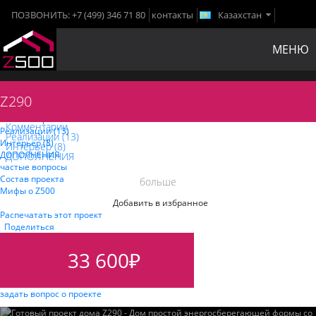
ПОЗВОНИТЬ:
+7 (499) 346 71 80
контакты
Казахстан
МЕНЮ
Z290
Комментарии
Комментарии
Реализации (
13
)
Реализации (
13
)
Интерьер (
8
)
Интерьер (
8
)
ДОПОЛНЕНИЯ
ДОПОЛНЕНИЯ
частые вопросы
Состав проекта
больше
Мифы o Z500
Добавить в избранное
Распечатать этот проект
Поделиться
33 600
₽
задать вопрос о проекте