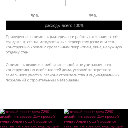
50%
35%
расходы всего 100%
Приведенная стоимость (материалы и работы) включает в себя:
фундамент, стены, междуэтажные перекрытия (если они есть,
конструкцию кровли с кровельным покрытием, окна, наружную
отделку стен.
Стоимость является приблизительной и не учитывает всех
конструктивных особенностей дома, условий конкретного
земельного участка, региона строительства и индивидуальных
пожеланий к строительным материалам