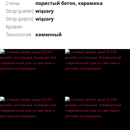
Стены
пористый бетон, керамика
Strop (parter)
wiązary
Strop (piętro)
wiązary
Кровля
технология
каменный