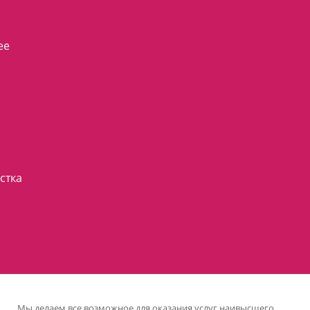
ее
стка
Мы делаем все возможное для оказания услуг наивысшего