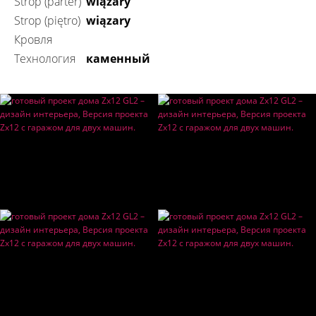
Strop (parter)
wiązary
Strop (piętro)
wiązary
Кровля
технология
каменный