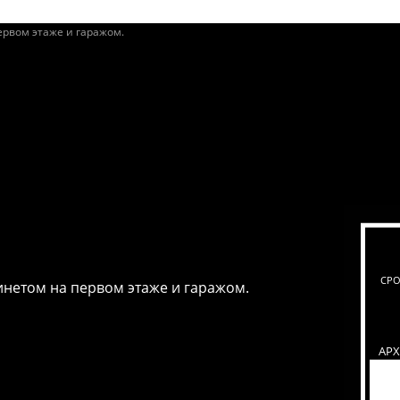
СРО
инетом на первом этаже и гаражом.
АР