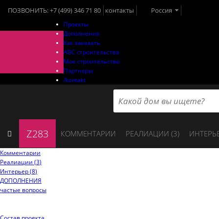
ПОЗВОНИТЬ:
+7 (499) 346 71 80
контакты
Россия
Проекты
Дополнения
Как заказать
ABC строительства
Мое строительство
Партнеры
/kontakt
Z283
КОММЕНТАРИИ
РЕАЛИАЦИИ (
3
)
ИНТЕРЬЕ
Комментарии
Реалиации (
3
)
Интерьер (
8
)
ДОПОЛНЕНИЯ
частые вопросы
Состав проекта