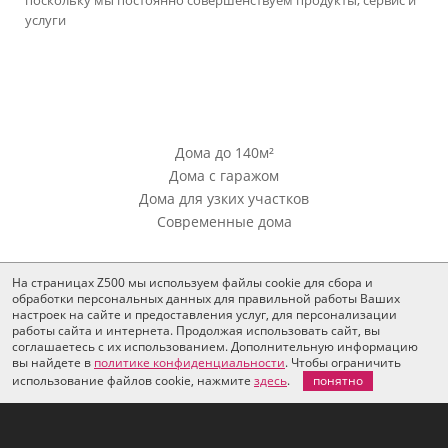
поскольку мы постоянно совершенствуем продукты, сервис и
услуги
версия сайта для ноутбуков и компьютеров
Проекты Z500
Дома до 140м²
Дома с гаражом
Дома для узких участков
Современные дома
Проекты Z500
На страницах Z500 мы используем файлы cookie для сбора и
Проекты домов из кирпича
обработки персональных данных для правильной работы Ваших
настроек на сайте и предоставления услуг, для персонализации
Дачные одноэтажные дома
работы сайта и интернета. Продолжая использовать сайт, вы
соглашаетесь с их использованием. Дополнительную информацию
Дополнения
вы найдете в
политике конфиденциальности
. Чтобы ограничить
использование файлов cookie, нажмите
здесь
.
понятно
Все для согласования
Тендерное предложение
Внесение изменений в проект