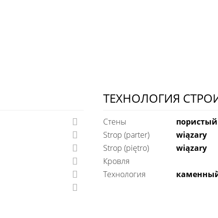
ТЕХНОЛОГИЯ СТРО
Стены
пористый
Strop (parter)
wiązary
Strop (piętro)
wiązary
Кровля
технология
каменны