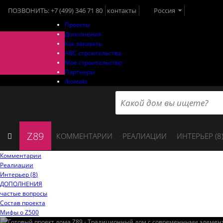
ПОЗВОНИТЬ:
+7 (499) 346 71 80
контакты
Россия
Проекты
Дополнения
Как заказать
ABC строительства
Мое строительство
Партнеры
/kontakt
Z89
КОММЕНТАРИИ
РЕАЛИАЦИИ
ИНТЕРЬЕР (
8
Комментарии
Реалиации
Интерьер (
8
)
ДОПОЛНЕНИЯ
частые вопросы
Состав проекта
Мифы o Z500