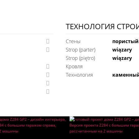
ТЕХНОЛОГИЯ СТРО
Стены
пористый
Strop (parter)
wiązary
Strop (piętro)
wiązary
Кровля
технология
каменны