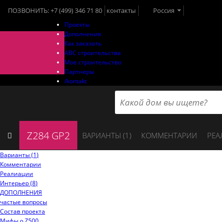
ПОЗВОНИТЬ:
+7 (499) 346 71 80
контакты
Россия
Проекты
Дополнения
Как заказать
ABC строительства
Мое строительство
Партнеры
/kontakt
Z284 GP2
ВАРИАНТЫ (
1
)
КОММЕНТАРИИ
РЕА
Варианты (
1
)
Комментарии
Реалиации
Интерьер (
8
)
ДОПОЛНЕНИЯ
частые вопросы
Состав проекта
Мифы o Z500