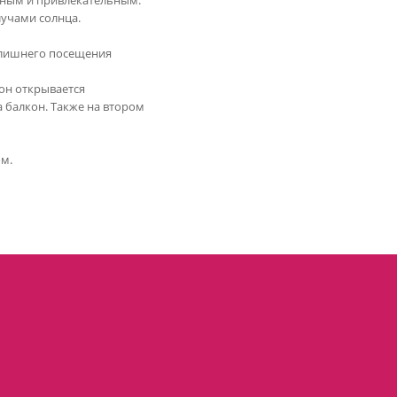
есным и привлекательным.
учами солнца.
излишнего посещения
он открывается
а балкон. Также на втором
ом.