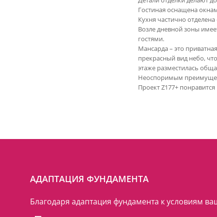
Детали отделки делают д
Гостиная оснащена окнам
Кухня частично отделена 
Возле дневной зоны имее
гостями.
Мансарда – это приватна
прекрасный вид небо, что
этаже разместилась обща
Неоспоримым преимуществ
Проект Z177+ понравится
АДАПТАЦИЯ ФУНДАМЕНТА
Благодаря адаптация фундамента к условиям ваш