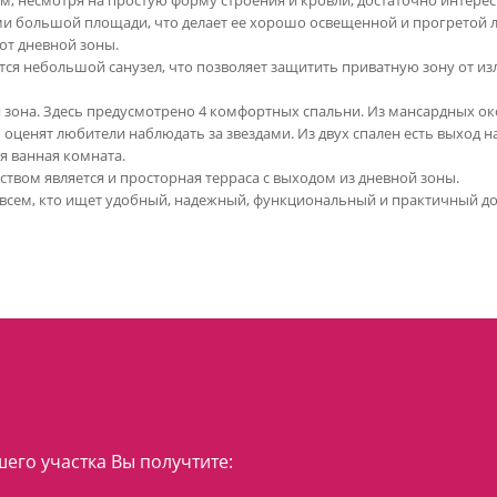
ом, несмотря на простую форму строения и кровли, достаточно интер
и большой площади, что делает ее хорошо освещенной и прогретой л
от дневной зоны.
тся небольшой санузел, что позволяет защитить приватную зону от 
я зона. Здесь предусмотрено 4 комфортных спальни. Из мансардных ок
 оценят любители наблюдать за звездами. Из двух спален есть выход н
я ванная комната.
ом является и просторная терраса с выходом из дневной зоны.
 всем, кто ищет удобный, надежный, функциональный и практичный д
его участка Вы получтите: