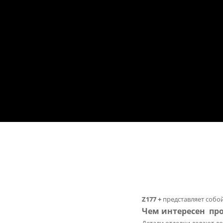
Z177 +
представляет собо
Чем интересен прое