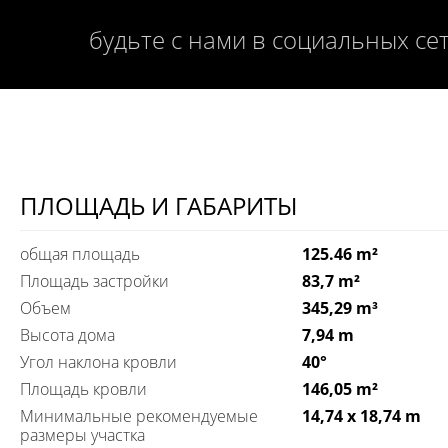
будьте с нами в социальных се
ПЛОЩАДЬ И ГАБАРИТЫ
общая площадь
125.46 m²
Площадь застройки
83,7 m²
Объем
345,29 m³
Высота дома
7,94 m
Угол наклона кровли
40°
Площадь кровли
146,05 m²
Минимальные рекомендуемые
14,74 x 18,74 m
размеры участка