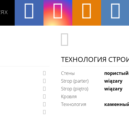
тях
ТЕХНОЛОГИЯ СТРО
Стены
пористый
Strop (parter)
wiązary
Strop (piętro)
wiązary
Кровля
технология
каменны