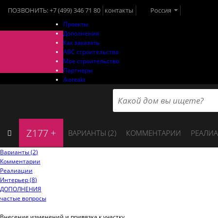
ПОЗВОНИТЬ:
+7 (499) 346 71 80
контакты
Россия
Проекты
Дополнения
Как заказать
ABC строительства
Мое строительство
Партнеры
/kontakt
Z177 +
ВАРИАНТЫ (
2
)
КОММЕНТАРИИ
РЕАЛИ
Варианты (
2
)
Комментарии
Реалиации
Интерьер (
8
)
ДОПОЛНЕНИЯ
частые вопросы
Внесение изменений и привязка к участку