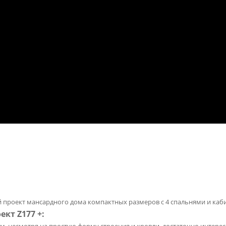
й проект мансардного дома компактных размеров с 4 спальнями и каб
кт Z177 +: