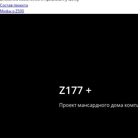
Состав проекта
Мифы o Z500
Z177 +
Проект мансардного дома компа