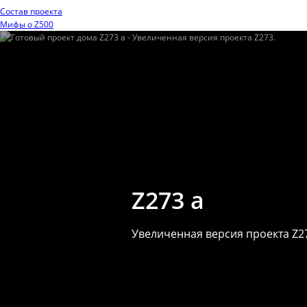
Состав проекта
Мифы o Z500
Z273 a
Увеличенная версия проекта Z2