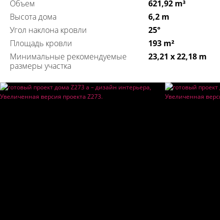
Объем
621,92 m³
Высота дома
6,2 m
Угол наклона кровли
25°
Площадь кровли
193 m²
Минимальные рекомендуемые
23,21 x 22,18 m
размеры участка