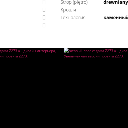
Strop (piętro)
drewniany
Кровля
технология
каменны