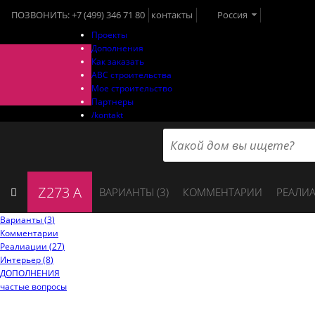
ПОЗВОНИТЬ:
+7 (499) 346 71 80
контакты
Россия
Проекты
Дополнения
Как заказать
ABC строительства
Мое строительство
Партнеры
/kontakt
Z273 A
ВАРИАНТЫ (
3
)
КОММЕНТАРИИ
РЕАЛИА
Варианты (
3
)
Комментарии
Реалиации (
27
)
Интерьер (
8
)
ДОПОЛНЕНИЯ
частые вопросы