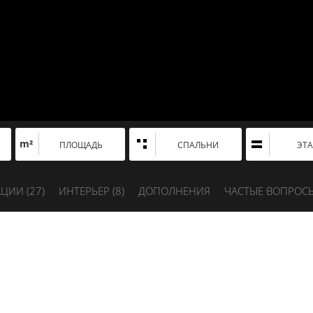
m²
ПЛОЩАДЬ
СПАЛЬНИ
ЭТ
ЦИИ (
27
)
ИНТЕРЬЕР (
8
)
ДОПОЛНЕНИЯ
ЧАСТЫЕ ВОПРОС