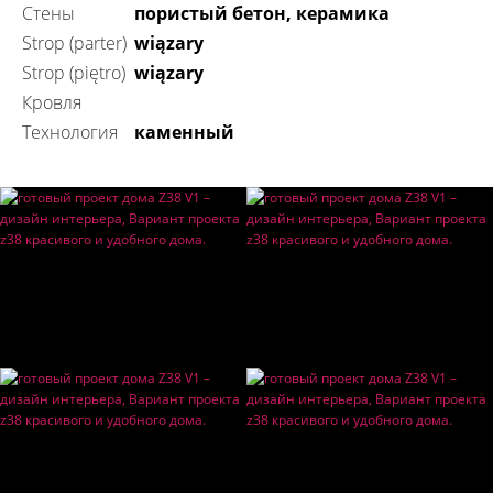
Стены
пористый бетон, керамика
Strop (parter)
wiązary
Strop (piętro)
wiązary
Кровля
технология
каменный