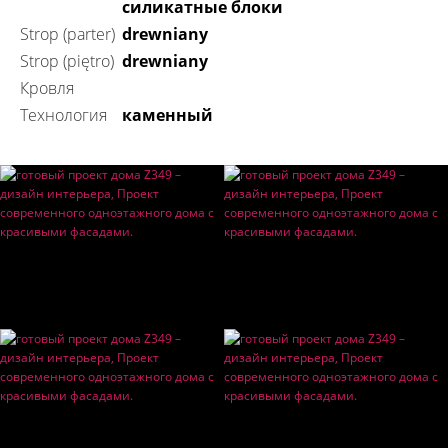
силикатные блоки
Strop (parter)
drewniany
Strop (piętro)
drewniany
Кровля
технология
каменный