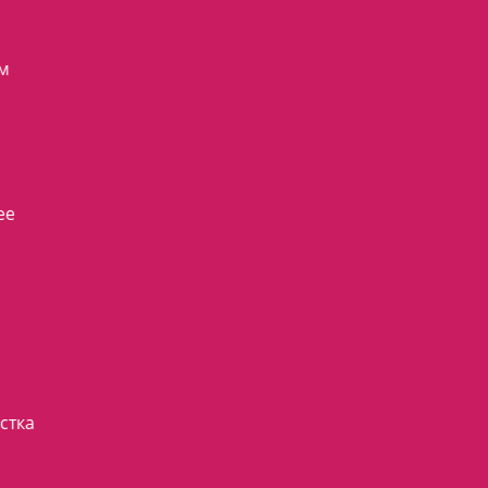
ям
ее
стка