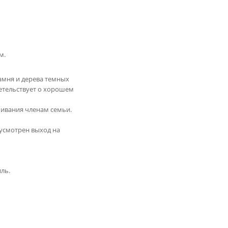
м.
амня и дерева темных
етельствует о хорошем
живания членам семьи.
дусмотрен выход на
иль.