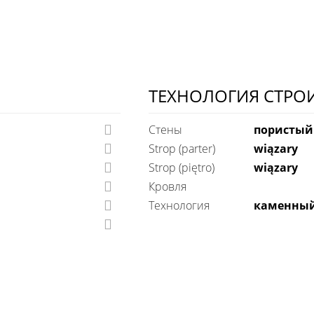
ТЕХНОЛОГИЯ СТРО
Стены
пористый
Strop (parter)
wiązary
Strop (piętro)
wiązary
Кровля
технология
каменны