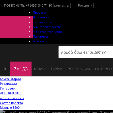
ПОЗВОНИТЬ:
+7 (499) 346 71 80
контакты
Россия
Проекты
Дополнения
Как заказать
ABC строительства
Мое строительство
Партнеры
/kontakt
ZX153
КОММЕНТАРИИ
РЕАЛИАЦИИ
ИНТЕРЬЕ
Комментарии
Реалиации
Интерьер
ДОПОЛНЕНИЯ
частые вопросы
Состав проекта
Мифы o Z500