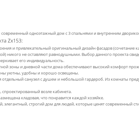
й современный одноэтажный дом с 3 спальнями и внутренним дворико
та Zx153:
оения и привлекательный оригинальный дизайн фасадов (сочетание к
кой) никого не оставляют равнодушными. Выбор данного проекта свид
черкивает его индивидуальность.
тной зоны и дневной части дома обеспечивают высокий комфорт про
зоны уютны, удобны и хорошо освещены.
ся отдельный санузел с душем и небольшой гардероб. Из комнаты пре
й, спроектированный возле кабинета.
размещена кладовая, что понравится каждой хозяйке.
ой, элегантный, строгий дом для людей, которые ценят современный ст