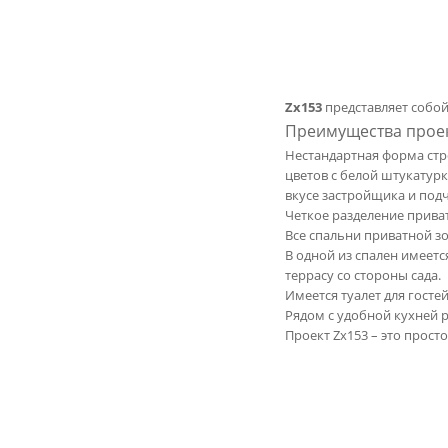
Zx153
представляет собо
Преимущества проек
Нестандартная форма стр
цветов с белой штукатур
вкусе застройщика и под
Четкое разделение прива
Все спальни приватной 
В одной из спален имеет
террасу со стороны сада.
Имеется туалет для госте
Рядом с удобной кухней 
Проект Zx153 – это прост