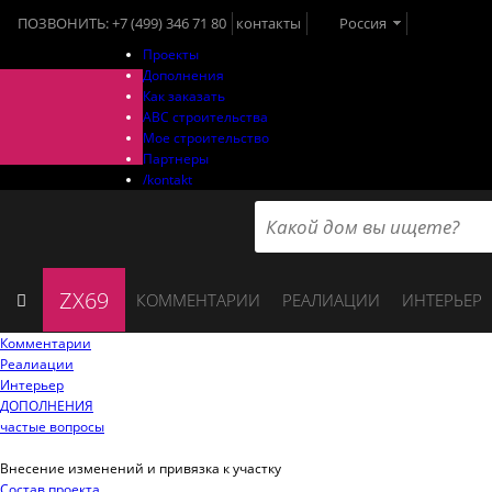
ПОЗВОНИТЬ:
+7 (499) 346 71 80
контакты
Россия
Проекты
Дополнения
Как заказать
ABC строительства
Мое строительство
Партнеры
/kontakt
ZX69
КОММЕНТАРИИ
РЕАЛИАЦИИ
ИНТЕРЬЕР
Комментарии
Реалиации
Интерьер
ДОПОЛНЕНИЯ
частые вопросы
Внесение изменений и привязка к участку
Состав проекта