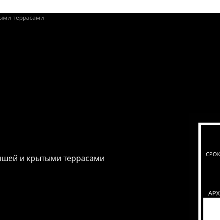
СРОК
ышей и крытыми террасами
АР