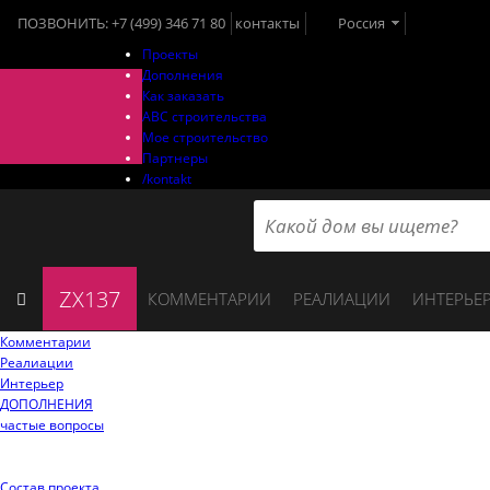
ПОЗВОНИТЬ:
+7 (499) 346 71 80
контакты
Россия
Проекты
Дополнения
Как заказать
ABC строительства
Мое строительство
Партнеры
/kontakt
ZX137
КОММЕНТАРИИ
РЕАЛИАЦИИ
ИНТЕРЬЕ
Комментарии
Реалиации
Интерьер
ДОПОЛНЕНИЯ
частые вопросы
Состав проекта