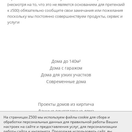
(несмотря на то, что это не является основанием для претензий
к z500) обязательно сообщите свои замечания или пожелания
поскольку мы постоянно совершенствуем продукты, сервис и
услуги
версия сайта для ноутбуков и компьютеров
Проекты Z500
Дома до 140м²
Дома с гаражом
Дома для узких участков
Современные дома
Проекты Z500
Проекты домов из кирпича
Дачные одноэтажные дома
На страницах Z500 мы используем файлы cookie для сбора и
обработки персональных данных для правильной работы Ваших
Дополнения
настроек на сайте и предоставления услуг, для персонализации
работы сайта и интернета. Продолжая использовать сайт, вы