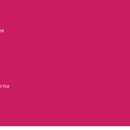
ее
стка