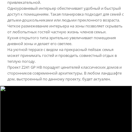
привлекательной.
Одноуровневый интерьер обеспечивает удобный и быстрый
доступ к помещениям. Такая планировка подходит для семей с
детьми-дошкольниками или людьми преклонного возраста.
Четкое размежевание интерьера на зоны позволяет скрывать
от любопытных гостей частную жизнь членов семьи.
Кухня открытого типа зрительно увеличивает помещения
дневной зоны и делает его светлее.
На уютной террасе с видом на прекрасный пейзаж семья
может принимать гостей и проводить совместный отдых в
теплую погоду.
Проект Z241 GP HB порадует ценителей классических домов и
сторонников современной архитектуры. В любом ландшафте
дом, выстроенный по данному проекту, будет актуален.