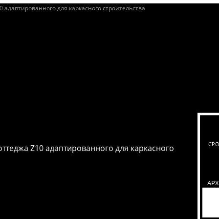
СРО
оттеджа Z10 адаптированного для каркасного
АР