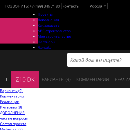
ПОЗВОНИТЬ:
+7 (499) 346 71 80
контакты
Россия
Проекты
Дополнения
Как заказать
ABC строительства
Мое строительство
Партнеры
/kontakt
Z10 DK
ВАРИАНТЫ (
9
)
КОММЕНТАРИИ
РЕАЛИ
Варианты (
9
)
Комментарии
Реалиации
Интерьер (
8
)
ДОПОЛНЕНИЯ
частые вопросы
Состав проекта
Мифы o Z500