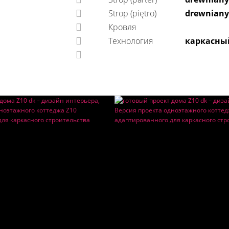
Strop (piętro)
drewniany
Кровля
технология
каркасны