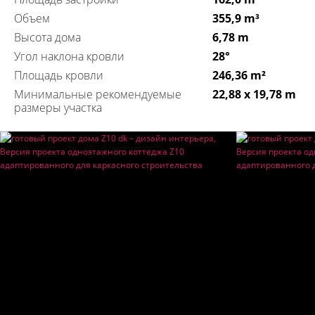
Объем
355,9 m³
Высота дома
6,78 m
Угол наклона кровли
28°
Площадь кровли
246,36 m²
Минимальные рекомендуемые
22,88 x 19,78 m
размеры участка