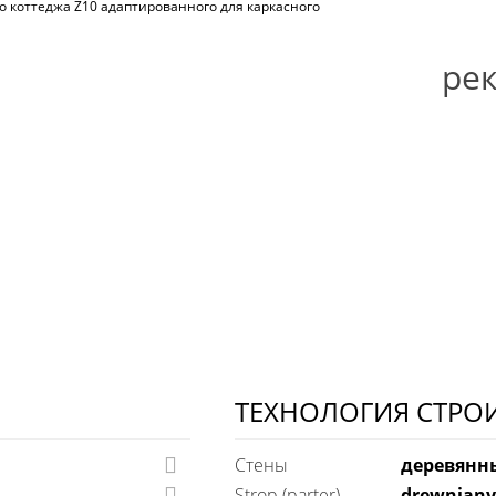
ре
ТЕХНОЛОГИЯ СТРО
Стены
деревянн
Strop (parter)
drewniany