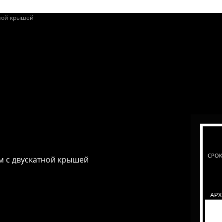
СРОК
 с двускатной крышей
АР