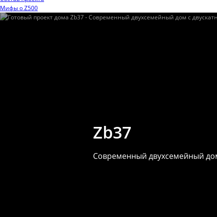
Мифы o Z500
Zb37
Современный двухсемейный дом