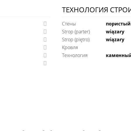
ТЕХНОЛОГИЯ СТРО
Стены
пористый
Strop (parter)
wiązary
Strop (piętro)
wiązary
Кровля
технология
каменны