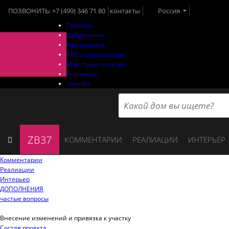
ПОЗВОНИТЬ:
+7 (499) 346 71 80
контакты
Россия
Проекты
Дополнения
Как заказать
ABC строительства
Мое строительство
Партнеры
/kontakt
ZB37
КОММЕНТАРИИ
РЕАЛИАЦИИ
ИНТЕРЬЕР
Комментарии
Реалиации
Интерьер
ДОПОЛНЕНИЯ
частые вопросы
Внесение изменений и привязка к участку
Состав проекта