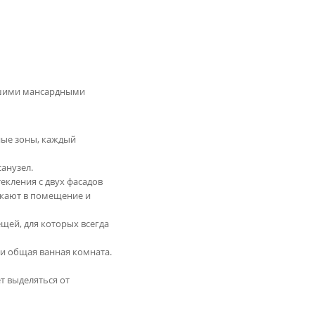
ьшими мансардными
ные зоны, каждый
санузел.
екления с двух фасадов
икают в помещение и
щей, для которых всегда
 и общая ванная комната.
т выделяться от