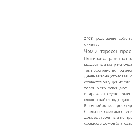
Z408
представляет собой
окнами.
Чем интересен проек
Планировка грамотно пр
квадратный метр использ
Так пространство под лес
Дневная зона (столовая, 
создается ощущение един
хорошо его освещают.
В гараже отведено помеще
сложно найти подходящее
В ночной зоне, спроекти
Спальня хозяев имеет ин
Дом, выстроенный по про
соседских домов благод