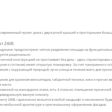
 современный проект дома с двускатной крышей и просторными бол
т Z408:
одумана: предусмотрено четкое разделение площади на функциональ
уется рационально.
тничной конструкцией не простаивает без дела – здесь спроектирован 
кухня и гостиная) имеет открытую планировку. За счет панорамного ост
ения с окружающей природой, лучи солнца в течение всего дня прон
ние для хранения велосипедов, габаритной техники, елки и прочих ве
 место.
рованной на мансардном этаже, есть 4 спальни, помещение прачечной
дивидуальную ванную комнату.
екту Z408, гармонично вольется в любой ландшафт и несомненно буде
аря необычной архитектуре и оригинальному оформлению фасадов.