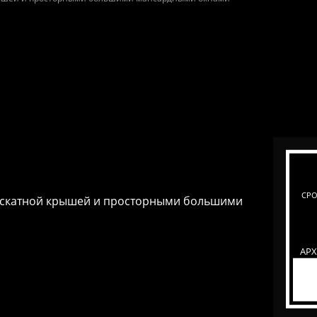
СРО
ускатной крышей и просторными большими
АР