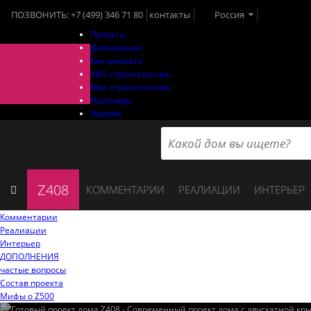
ПОЗВОНИТЬ:
+7 (499) 346 71 80
контакты
Россия
Проекты
Дополнения
Как заказать
ABC строительства
Мое строительство
Партнеры
/kontakt
Z408
КОММЕНТАРИИ
РЕАЛИАЦИИ
ИНТЕРЬЕР
Комментарии
Реалиации
Интерьер
ДОПОЛНЕНИЯ
частые вопросы
Состав проекта
Мифы o Z500