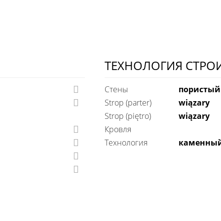
ТЕХНОЛОГИЯ СТРО
Стены
пористый
Strop (parter)
wiązary
Strop (piętro)
wiązary
Кровля
технология
каменны