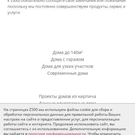
к z500) обязательно сообщите свои замечания или пожелания
поскольку мы постоянно совершенствуем продукты, сервис и
услуги
версия сайта для ноутбуков и компьютеров
Проекты Z500
Дома до 140м²
Дома с гаражом
Дома для узких участков
Современные дома
Проекты Z500
Проекты домов из кирпича
Дачные одноэтажные дома
На страницах Z500 мы используем файлы cookie для сбора и
обработки персональных данных для правильной работы Ваших
Дополнения
настроек на сайте и предоставления услуг, для персонализации
работы сайта и интернета. Продолжая использовать сайт, вы
Все для согласования
соглашаетесь с их использованием. Дополнительную информацию
Тендерное предложение
вы найдете в
политике конфиденциальности
. Чтобы ограничить