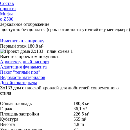
Состав
проекта
Мифы
о Z500
Зеркальное отображение
доступно без доплаты (срок готовности уточняйте у менеджера)
Изменить планировку
Первый этаж
180,8 м²
Вместе с проектом покупают:
Архитектурный паспорт
Адаптация фундамента
Пакет "теплый пол"
Ведомость материалов
Дизайн экстерьера
Zx133
дом с плоской кровлей для любителей современного
стиля
Общая площадь
180,8 м²
Гараж
36,1 м²
Площадь застройки
226,5 м²
Кубатура
555 m³
Высота
4,8 m
Угол наклона кровли
3°