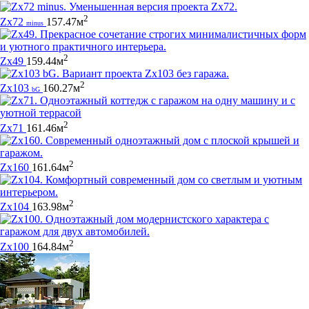
2
Zx72
157.47м
minus
2
Zx49
159.44м
2
Zx103
160.27м
bG
2
Zx71
161.46м
2
Zx160
161.64м
2
Zx104
163.98м
2
Zx100
164.84м