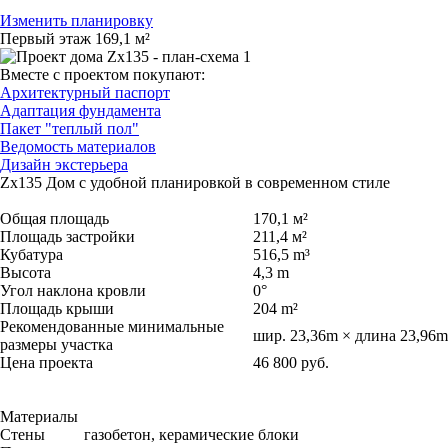
Изменить планировку
Первый этаж
169,1 м²
Вместе с проектом покупают:
Архитектурный паспорт
Адаптация фундамента
Пакет "теплый пол"
Ведомость материалов
Дизайн экстерьера
Zx135
Дом с удобной планировкой в современном стиле
Общая площадь
170,1 м²
Площадь застройки
211,4 м²
Кубатура
516,5 m³
Высота
4,3 m
Угол наклона кровли
0°
Площадь крыши
204 m²
Рекомендованные минимальные
шир. 23,36m × длина 23,96m
размеры участка
Цена проекта
46 800 руб.
Материалы
Стены
газобетон, керамические блоки