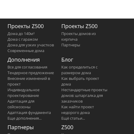
Проекты Z500
Проекты Z500
Дома до 140м²
Проекты домов из
Дома с гаражом
кирпича
Дома для узких участков
Партнеры
Современные дома
Дополнения
Блог
Все для согласования
Как определиться с
Тендерное предложение
размером дома
Внесение изменений в
Как выбрать проект
проект
дома
Индивидуальное
Нестандартные проекты
проектирование
домов: шпаргалка для
Адаптация для
заказчиков
сейсмозоны
Как найти проект
Адаптация фундамента
недорого дома
Еще дополнения...
Ещё статьи...
Партнеры
Z500