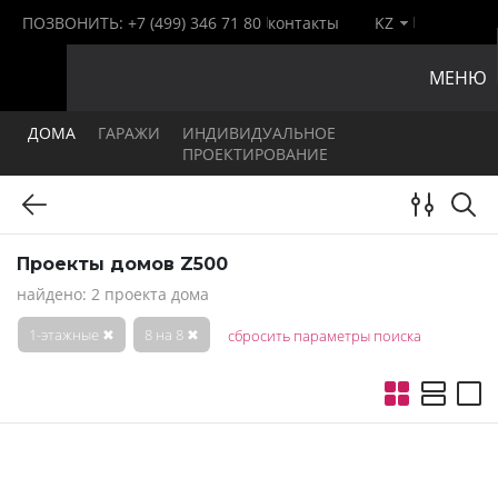
ПОЗВОНИТЬ:
+7 (499) 346 71 80
контакты
KZ
МЕНЮ
ДОМА
ГАРАЖИ
ИНДИВИДУАЛЬНОЕ
ПРОЕКТИРОВАНИЕ
Проекты домов Z500
найдено: 2 проекта дома
1-этажные
✖
8 на 8
✖
сбросить параметры поиска