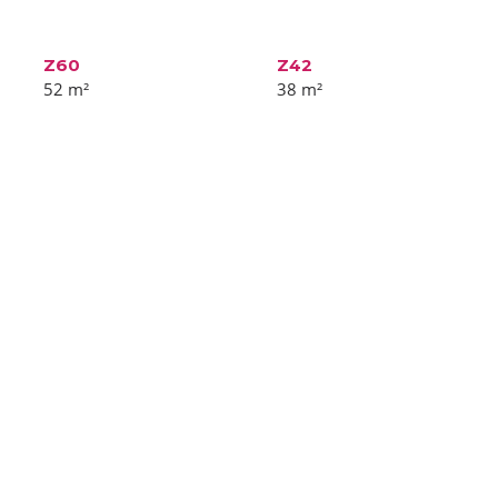
Z60
Z42
52
m²
38
m²