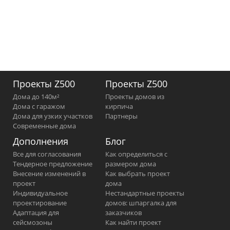
Проекты Z500
Проекты Z500
Дома до 140м²
Проекты домов из
Дома с гаражом
кирпича
Дома для узких участков
Партнеры
Современные дома
Дополнения
Блог
Все для согласования
Как определиться с
Тендерное предложение
размером дома
Внесение изменений в
Как выбрать проект
проект
дома
Индивидуальное
Нестандартные проекты
проектирование
домов: шпаргалка для
Адаптация для
заказчиков
сейсмозоны
Как найти проект