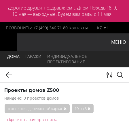
Дорогие друзья, поздравляем с Днем Победы! 8, 9,
10 мая — выходные. Будем вам рады с 11 мая!
ПОЗВОНИТЬ:
+7 (499) 346 71 80
контакты
KZ
МЕНЮ
ДОМА
ГАРАЖИ
ИНДИВИДУАЛЬНОЕ
ПРОЕКТИРОВАНИЕ
Проекты домов Z500
найдено: 0 проектов домов
технология деревянный каркас
✖
10 на 8
✖
сбросить параметры поиска