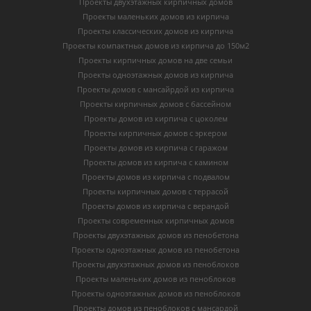
Проекты двухэтажных кирпичных домов
Проекты маленьких домов из кирпича
Проекты классических домов из кирпича
Проекты компактных домов из кирпича до 150м2
Проекты кирпичных домов на две семьи
Проекты одноэтажных домов из кирпича
Проекты домов с мансайрдой из кирпича
Проекты кирпичных домов с бассейном
Проекты домов из кирпича с цоколем
Проекты кирпичных домов с эркером
Проекты домов из кирпича с гаражом
Проекты домов из кирпича с камином
Проекты домов из кирпича с подвалом
Проекты кирпичных домов с террасой
Проекты домов из кирпича с верандой
Проекты современных кирпичных домов
Проекты двухэтажных домов из пенобетона
Проекты одноэтажных домов из пенобетона
Проекты двухэтажных домов из пеноблоков
Проекты маленьких домов из пеноблоков
Проекты одноэтажных домов из пеноблоков
Проекты домов из пеноблоков с мансардой