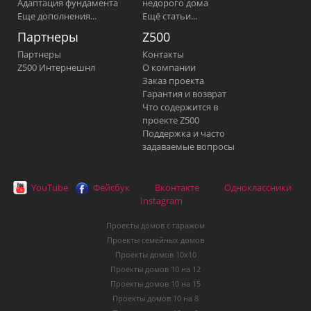
Адаптация фундамента
недорого дома
Еще дополнения...
Ещё статьи...
Партнеры
Z500
Партнеры
Контакты
Z500 Интернешнл
О компании
Заказ проекта
Гарантия и возврат
Что содержится в
проекте Z500
Поддержка и часто
задаваемые вопросы
YouTube
Фейсбук
Вконтакте
Одноклассники
Instagram
Проекты домов с гаражом
Проекты семейных домов
Проекты домов 10х10
Проекты домов 10 на 12
Проекты домов 10 на 15
Проекты домов 10 на 8