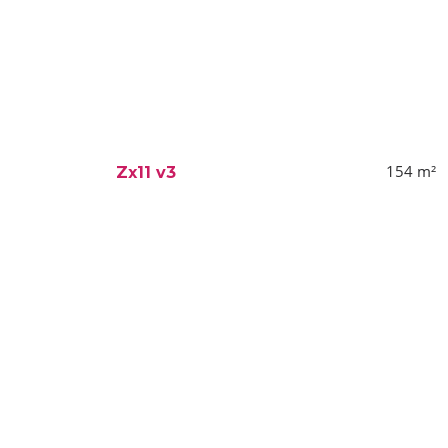
154
m²
Zx11 v3