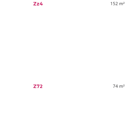
152
m²
Zz4
74
m²
Z72