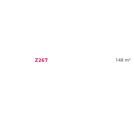
148
m²
Z267