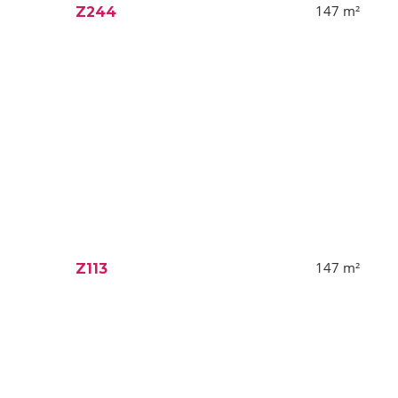
147
m²
Z244
147
m²
Z113