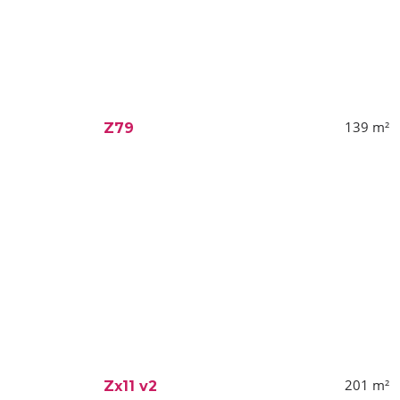
139
m²
Z79
201
m²
Zx11 v2