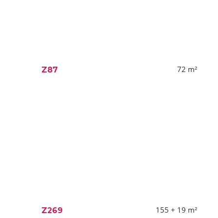
72
m²
Z87
155 + 19
m²
Z269