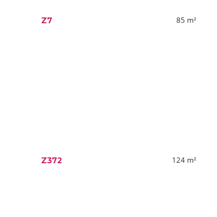
85
m²
Z7
124
m²
Z372