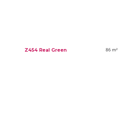
86
m²
Z454 Real Green