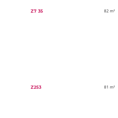
82
m²
Z7 35
81
m²
Z253