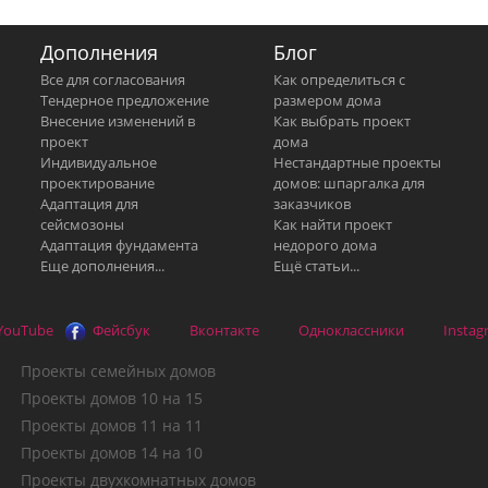
Дополнения
Блог
Все для согласования
Как определиться с
Тендерное предложение
размером дома
Внесение изменений в
Как выбрать проект
проект
дома
Индивидуальное
Нестандартные проекты
проектирование
домов: шпаргалка для
Адаптация для
заказчиков
сейсмозоны
Как найти проект
Адаптация фундамента
недорого дома
Еще дополнения...
Ещё статьи...
YouTube
Фейсбук
Вконтакте
Одноклассники
Instag
Проекты семейных домов
Проекты домов 10 на 15
Проекты домов 11 на 11
Проекты домов 14 на 10
Проекты двухкомнатных домов