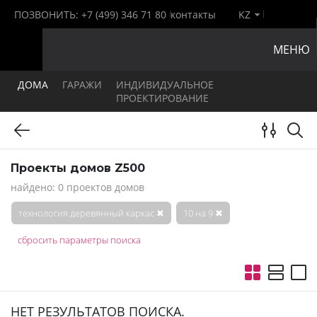
ПОЗВОНИТЬ:
+7 (499) 346 71 80
контакты
KZ
МЕНЮ
ДОМА
ГАРАЖИ
ИНДИВИДУАЛЬНОЕ
ПРОЕКТИРОВАНИЕ
Проекты домов Z500
найдено: 0 проектов домов
технология деревянный каркас
✖
10 на 9
✖
сбросить параметры поиска
НЕТ РЕЗУЛЬТАТОВ ПОИСКА.