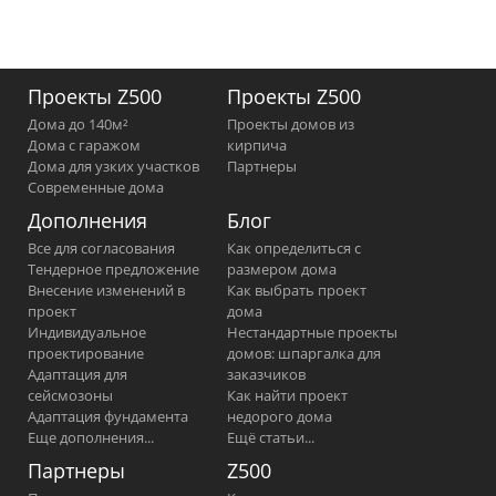
Проекты Z500
Проекты Z500
Дома до 140м²
Проекты домов из
Дома с гаражом
кирпича
Дома для узких участков
Партнеры
Современные дома
Дополнения
Блог
Все для согласования
Как определиться с
Тендерное предложение
размером дома
Внесение изменений в
Как выбрать проект
проект
дома
Индивидуальное
Нестандартные проекты
проектирование
домов: шпаргалка для
Адаптация для
заказчиков
сейсмозоны
Как найти проект
Адаптация фундамента
недорого дома
Еще дополнения...
Ещё статьи...
Партнеры
Z500