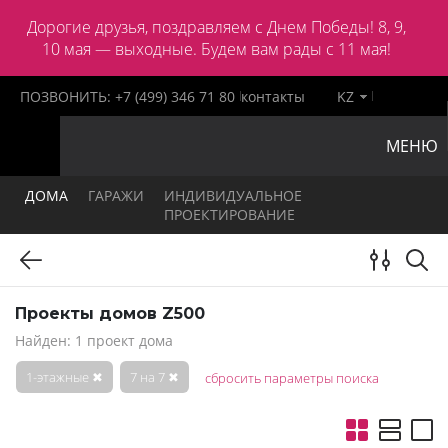
Дорогие друзья, поздравляем с Днем Победы! 8, 9,
10 мая — выходные. Будем вам рады с 11 мая!
ПОЗВОНИТЬ:
+7 (499) 346 71 80
контакты
KZ
МЕНЮ
ДОМА
ГАРАЖИ
ИНДИВИДУАЛЬНОЕ
ПРОЕКТИРОВАНИЕ
Проекты домов Z500
Найден: 1 проект дома
1-этажные
✖
7 на 7
✖
сбросить параметры поиска