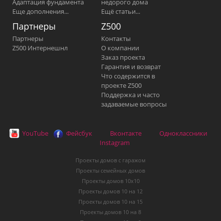
Адаптация фундамента
недорого дома
Еще дополнения...
Ещё статьи...
Партнеры
Z500
Партнеры
Контакты
Z500 Интернешнл
О компании
Заказ проекта
Гарантия и возврат
Что содержится в
проекте Z500
Поддержка и часто
задаваемые вопросы
YouTube
Фейсбук
Вконтакте
Одноклассники
Instagram
Проекты домов с гаражом
Проекты семейных домов
Проекты домов 10х10
Проекты домов 10 на 12
Проекты домов 10 на 15
Проекты домов 10 на 8