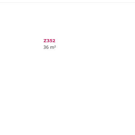
Z352
36
m²