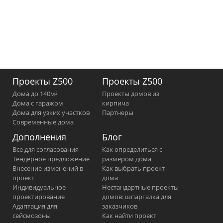
Проекты Z500
Проекты Z500
Дома до 140м²
Проекты домов из
Дома с гаражом
кирпича
Дома для узких участков
Партнеры
Современные дома
Дополнения
Блог
Все для согласования
Как определиться с
Тендерное предложение
размером дома
Внесение изменений в
Как выбрать проект
проект
дома
Индивидуальное
Нестандартные проекты
проектирование
домов: шпаргалка для
Адаптация для
заказчиков
сейсмозоны
Как найти проект