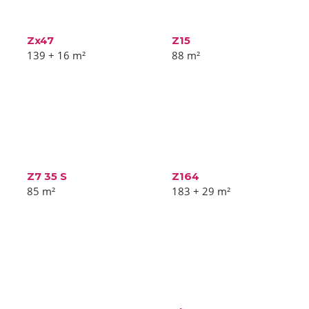
Zx47
Z15
139 + 16
m²
88
m²
Z7 35 S
Z164
85
m²
183 + 29
m²