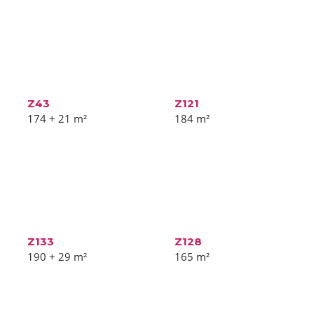
Z43
Z121
174 + 21
m²
184
m²
Z133
Z128
190 + 29
m²
165
m²