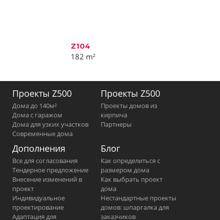
Z104
182
m²
Проекты Z500
Проекты Z500
Дома до 140м²
Проекты домов из
Дома с гаражом
кирпича
Дома для узких участков
Партнеры
Современные дома
Дополнения
Блог
Все для согласования
Как определиться с
Тендерное предложение
размером дома
Внесение изменений в
Как выбрать проект
проект
дома
Индивидуальное
Нестандартные проекты
проектирование
домов: шпаргалка для
Адаптация для
заказчиков