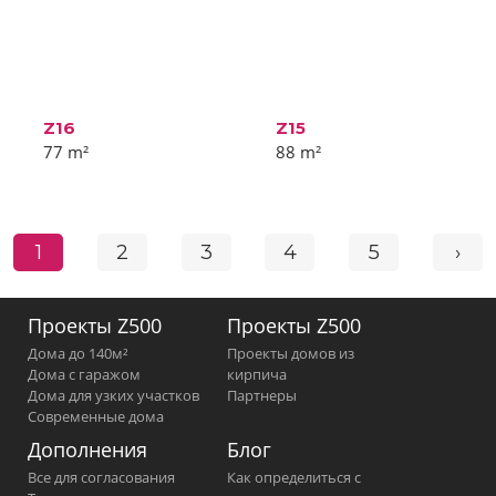
Z16
Z15
77
m²
88
m²
1
2
3
4
5
›
Проекты Z500
Проекты Z500
Дома до 140м²
Проекты домов из
Дома с гаражом
кирпича
Дома для узких участков
Партнеры
Современные дома
Дополнения
Блог
Все для согласования
Как определиться с