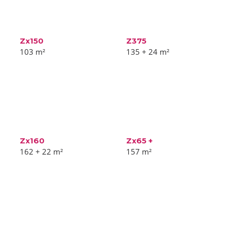
Zx150
Z375
103
m²
135 + 24
m²
Zx160
Zx65 +
162 + 22
m²
157
m²