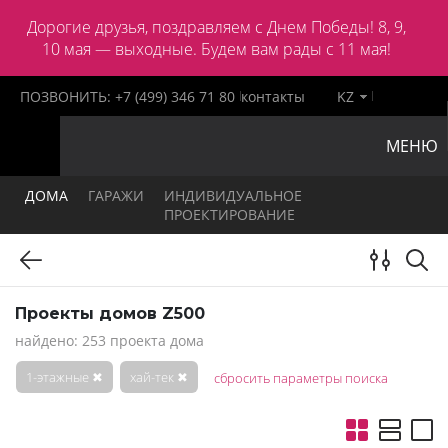
Дорогие друзья, поздравляем с Днем Победы! 8, 9,
10 мая — выходные. Будем вам рады с 11 мая!
ПОЗВОНИТЬ:
+7 (499) 346 71 80
контакты
KZ
МЕНЮ
ДОМА
ГАРАЖИ
ИНДИВИДУАЛЬНОЕ
ПРОЕКТИРОВАНИЕ
Проекты домов Z500
найдено: 253 проекта дома
1-этажные
✖
хай-тек
✖
сбросить параметры поиска