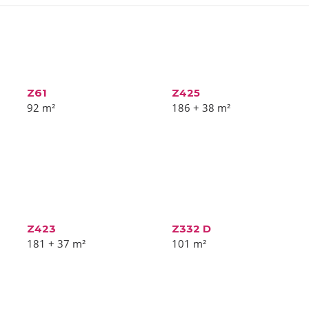
Z61
Z425
92
m²
186 + 38
m²
Z423
Z332 D
181 + 37
m²
101
m²