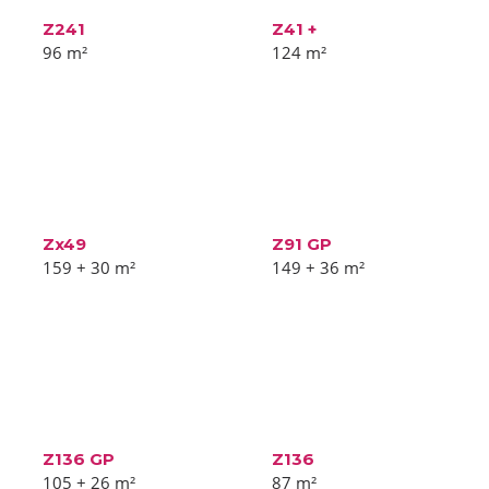
Z241
Z41 +
96
m²
124
m²
Zx49
Z91 GP
159 + 30
m²
149 + 36
m²
Z136 GP
Z136
105 + 26
m²
87
m²