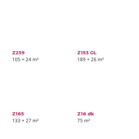
Z259
Z153 GL
105 + 24
m²
189 + 26
m²
Z165
Z16 dk
133 + 27
m²
75
m²