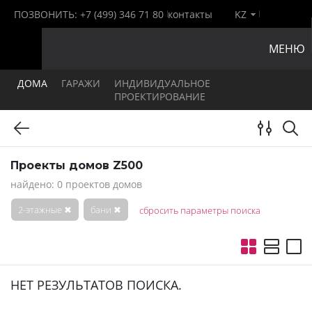
ПОЗВОНИТЬ:
+7 (499) 346 71 80
контакты
KZ
МЕНЮ
ДОМА
ГАРАЖИ
ИНДИВИДУАЛЬНОЕ
ПРОЕКТИРОВАНИЕ
Проекты домов Z500
найдено: 0 проектов домов
2-этажные
✖
бани
✖
сбросить параметры поиска
НЕТ РЕЗУЛЬТАТОВ ПОИСКА.