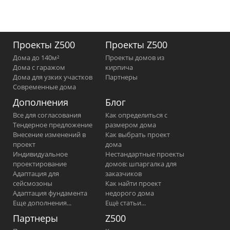
Проекты Z500
Проекты Z500
Дома до 140м²
Проекты домов из
Дома с гаражом
кирпича
Дома для узких участков
Партнеры
Современные дома
Дополнения
Блог
Все для согласования
Как определиться с
Тендерное предложение
размером дома
Внесение изменений в
Как выбрать проект
проект
дома
Индивидуальное
Нестандартные проекты
проектирование
домов: шпаргалка для
Адаптация для
заказчиков
сейсмозоны
Как найти проект
Адаптация фундамента
недорого дома
Еще дополнения...
Ещё статьи...
Партнеры
Z500