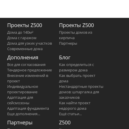
Проекты Z500
Проекты Z500
Дома до 140м²
Проекты домов из
Дома с гаражом
кирпича
Дома для узких участков
Партнеры
Современные дома
Дополнения
Блог
Все для согласования
Как определиться с
Тендерное предложение
размером дома
Внесение изменений в
Как выбрать проект
проект
дома
Индивидуальное
Нестандартные проекты
проектирование
домов: шпаргалка для
Адаптация для
заказчиков
сейсмозоны
Как найти проект
Адаптация фундамента
недорого дома
Еще дополнения...
Ещё статьи...
Партнеры
Z500