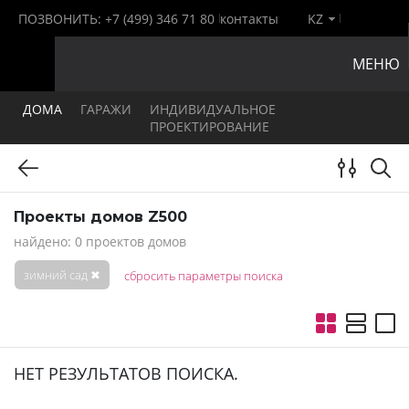
ПОЗВОНИТЬ:
+7 (499) 346 71 80
контакты
KZ
МЕНЮ
ДОМА
ГАРАЖИ
ИНДИВИДУАЛЬНОЕ
ПРОЕКТИРОВАНИЕ
Проекты домов Z500
найдено: 0 проектов домов
зимний сад
✖
сбросить параметры поиска
НЕТ РЕЗУЛЬТАТОВ ПОИСКА.