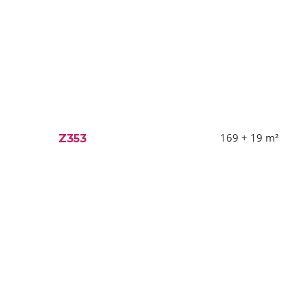
169 + 19
m²
Z353