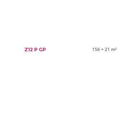
156 + 21
m²
Z12 P GP