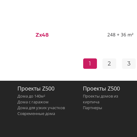
248 + 36
m²
Zx48
1
2
3
Проекты Z500
Проекты Z500
Дома до 140м²
Проекты домов из
Дома с гаражом
кирпича
Дома для узких участков
Партнеры
Современные дома