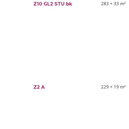
283 + 33
m²
Z10 GL2 STU bk
229 + 19
m²
Z2 A