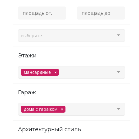
выберите
этажи
мансардные
гараж
дома с гаражом
Архитектурный стиль