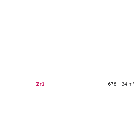
678 + 34
m²
Zr2