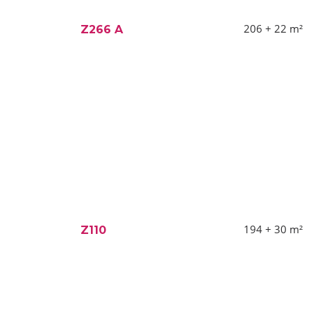
206 + 22
m²
Z266 A
194 + 30
m²
Z110