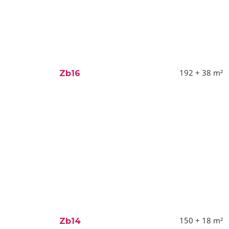
192 + 38
m²
Zb16
150 + 18
m²
Zb14