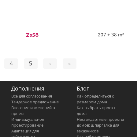
207 + 38
m²
Zx58
4
5
›
»
Дополнения
Блог
Все для согласования
Как определиться с
Тендерное предложение
размером дома
Внесение изменений в
Как выбрать проект
проект
дома
Индивидуальное
Нестандартные проекты
проектирование
домов: шпаргалка для
Адаптация для
заказчиков
сейсмозоны
Как найти проект