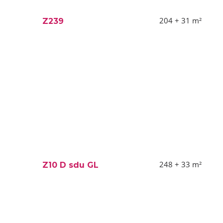
204 + 31
m²
Z239
248 + 33
m²
Z10 D sdu GL