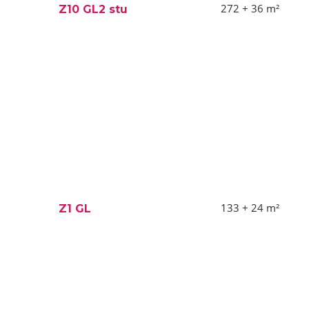
272 + 36
m²
Z10 GL2 stu
133 + 24
m²
Z1 GL