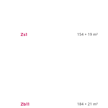
154 + 19
m²
Zs1
184 + 21
m²
Zb11