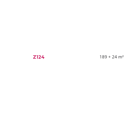
189 + 24
m²
Z124