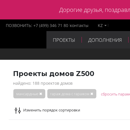
Дорогие друзья, поздравл
ПОЗВОНИТЬ:
+7 (499) 346 71 80
контакты
KZ
ПРОЕКТЫ
ДОПОЛНЕНИЯ
ПАРТНЕРЫ
КОНТАКТЫ
Проекты домов Z500
найдено: 188 проектов домов
мансардные
✖
гараж дома с гаражом
✖
сбросить парам
Изменить порядок сортировки