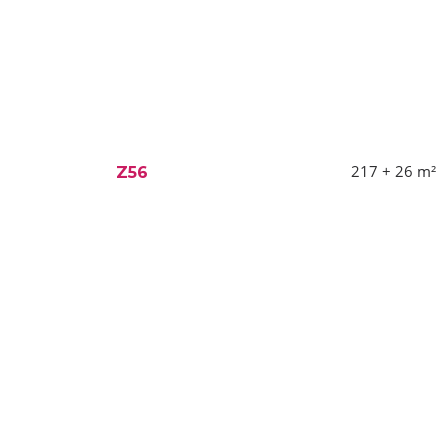
217 + 26
m²
Z56