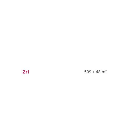
509 + 48
m²
Zr1