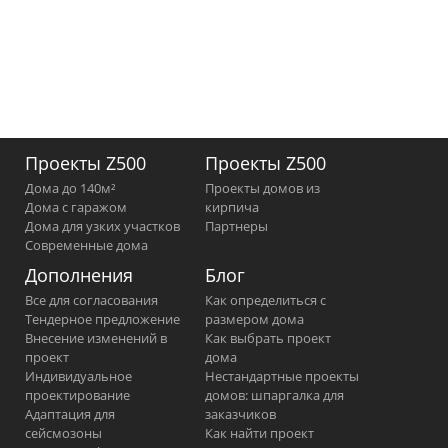
Проекты Z500
Проекты Z500
Дома до 140м²
Проекты домов из
Дома с гаражом
кирпича
Дома для узких участков
Партнеры
Современные дома
Дополнения
Блог
Все для согласования
Как определиться с
Тендерное предложение
размером дома
Внесение изменений в
Как выбрать проект
проект
дома
Индивидуальное
Нестандартные проекты
проектирование
домов: шпаргалка для
Адаптация для
заказчиков
сейсмозоны
Как найти проект