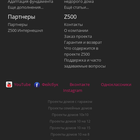
Адаптация фундамента
недорого дома
Еще дополнения...
Ещё статьи...
Партнеры
Z500
Партнеры
Контакты
Z500 Интернешнл
О компании
Заказ проекта
Гарантия и возврат
Что содержится в
проекте Z500
Поддержка и часто
задаваемые вопросы
YouTube
Фейсбук
Вконтакте
Одноклассники
Instagram
Проекты домов с гаражом
Проекты семейных домов
Проекты домов 10х10
Проекты домов 10 на 12
Проекты домов 10 на 15
Проекты домов 10 на 8