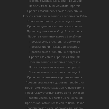
Проекты двухэтажных кирпичных домов
Проекты маленьких домов из кирпича
Проекты классических домов из кирпича
Проекты компактных домов из кирпича до 150м2
Проекты кирпичных домов на две семьи
Проекты одноэтажных домов из кирпича
Проекты домов с мансайрдой из кирпича
Проекты кирпичных домов с бассейном
Проекты домов из кирпича с цоколем
Проекты кирпичных домов с эркером
Проекты домов из кирпича с гаражом
Проекты домов из кирпича с камином
Проекты домов из кирпича с подвалом
Проекты кирпичных домов с террасой
Проекты домов из кирпича с верандой
Проекты современных кирпичных домов
Проекты двухэтажных домов из пенобетона
Проекты одноэтажных домов из пенобетона
Проекты двухэтажных домов из пеноблоков
Проекты маленьких домов из пеноблоков
Проекты одноэтажных домов из пеноблоков
Проекты домов из пеноблоков с мансардой