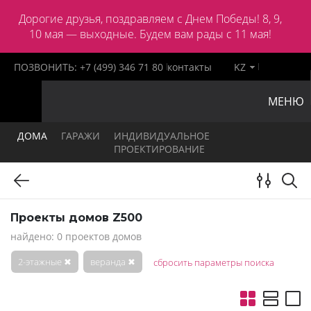
Дорогие друзья, поздравляем с Днем Победы! 8, 9,
10 мая — выходные. Будем вам рады с 11 мая!
ПОЗВОНИТЬ:
+7 (499) 346 71 80
контакты
KZ
МЕНЮ
ДОМА
ГАРАЖИ
ИНДИВИДУАЛЬНОЕ
ПРОЕКТИРОВАНИЕ
Проекты домов Z500
найдено: 0 проектов домов
2-этажные
✖
веранда
✖
сбросить параметры поиска